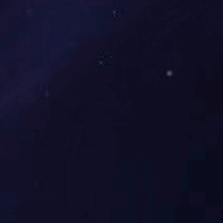
区域性风险底线。要深化认识，牢记省委、
任，坚定没有退路、唯有向前的决心。要打
种心态，做到主动靠前、协同作战，整肃作
险的政治自觉。要狠抓落实，按照天风证券
不断积小胜为大胜，力争尽快形成决胜态
，当好服务支点建设的金融排头兵。要全力
给侧结构性改革。要加快重塑现代科技金融
、贷、保、担、服”联动机制。要精准赋能
全周期全业态服务。要积极服务国家“双
碳登提级增效，助力湖北绿色低碳高质量发