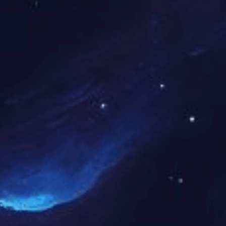
责，不要避责，始终保持昂扬斗志和
扬担当精神，大力弘扬宏泰攻坚文化
章。
曾鑫强调，
2026年是“十五五
提质。
首要任务是
落实党中央决策部
一流省级金控集团。要站位全局，深
起重要战略支点的内在要求，切实当
维护区域金融稳定的有效抓手，金融
级重大战略，紧扣省两会部署，聚焦加
融”良性循环路径，提升金融资本赋能
保金控集团实施方案落地见效。
最紧