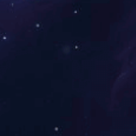
战、总体战，牢牢守住不发生系统性
省政府交办的重大政治任务，扛牢责
起精神，克服疲劳厌战和冷眼旁观两
风、严明纪律，增强敢于担难担责担
年度工作会部署，聚焦四大主战场，
势。
根本要求是
做强主业、提质增效
提升服务实体经济能级，深化金融供
体系，构建覆盖科创企业全周期的“投
产业倍增战略，为现代产业集群提供
碳”战略和美丽湖北建设，扎实推动中
展。