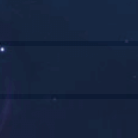
企业品牌
集团V视
媒体关注
新媒体
集团V视
(中国) 召开2026年度工作会议：
质量发展为支点建设作出宏泰贡
9
分享：
打印