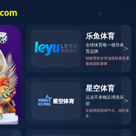
的建设
社会责任
人才发展
公开信息
建动态
责任报告
人才理念
企业年报
检监察
责任荣誉
人才培养
国企改革
团工作
招贤纳士
通知公告
建专题
联系我们