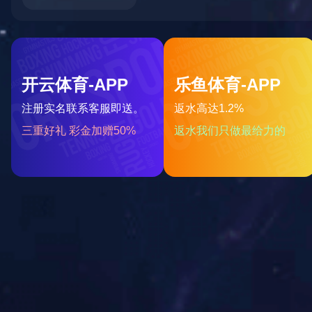
2月8日下午，米兰官方版网站-米兰o
四次职工代表大会。集团党委书记、
入贯彻党的二十届四中全会和中央经
十次、十一次全会和省两会、省委经
实现“十五五”良好开局、加快建成国
融高质量发展为支点建设作出宏泰贡献