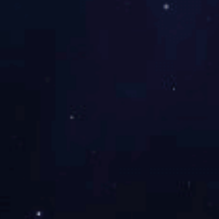
曾鑫要求，
要把统筹发展与安全
全隐患。深化内控体系建设，筑牢思
力形成“人人懂合规、讲合规、做合规
念。深化投资管理体系和风控体系建
妥化解存量风险，防止违规投资等风
监测，紧盯集中到期节点，构建投融
化改革作为关键一招，
激发干事创业
焦主责主业推动国有金融资本向优势
资源配置，开展降本增效与亏损治理
量和层级“双减不增”，提高整体效益
董事会，推进总部“放管服”，加快智
化改革，健全“能上能下”机制，严明“