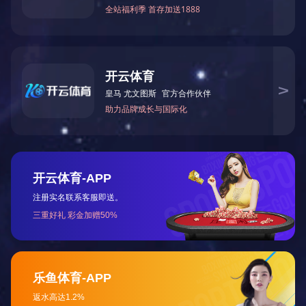
米兰官方版网站