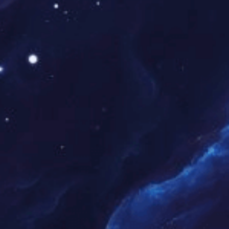
作领导小组第三次（扩大）会议精神。集团
责的整改整治事项依次发言。集团巡视整
位分别汇报了工作推进情况。
位，精准把握省委要求，深刻认识巡视整
其对深化全面从严治党、推动集团高质量发