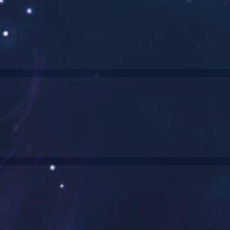
企业品牌
集团V视
媒体关注
新媒体
集团V视
资国企领域突出问题专项整治工
7
分享：
打印
巡视整改暨国资国企领域突出问题专项整治