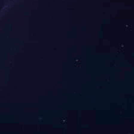
反三、标本兼治，健全长效机制，把建章立
改整治成果制度化，做到用制度管权、管
集团高管、各
二级公司
主要负责人、各牵头
议。
撑 做强功能 做大规模 为服务国家“双碳”战略...
委理论学习中心组举行树立和践行正确政绩观学习教育专题学习