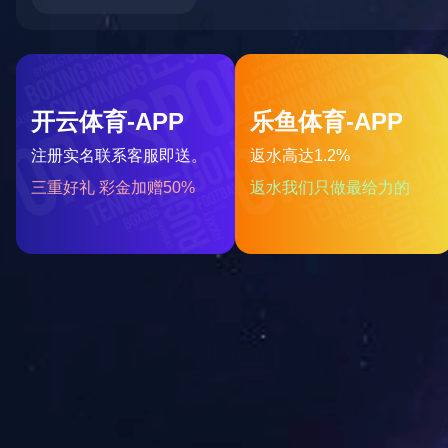
工作第四次推进会。集团党委书记、
委部署要求，推进整改整治工作提速
项整治走深走实，以整改整治实效推动