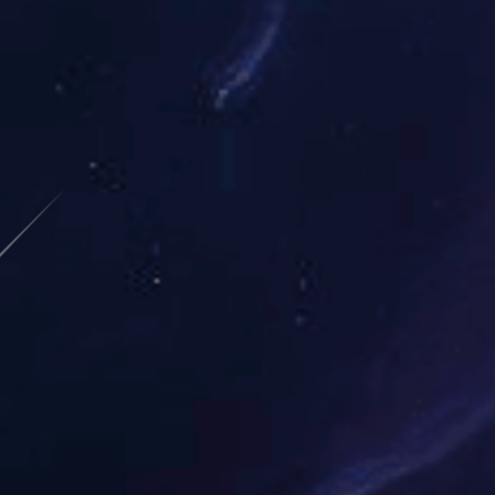
把脉挑
全力托举和汇
“3+N”金
鲲鹏展
一子落
中碳登，