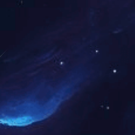
宏泰舰
防控风险，是
我们以笃行
进行革命性
以远见，盘