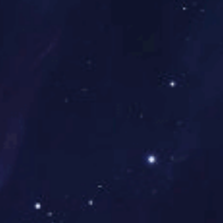
战里的机遇
聚湖北金融要素市场
融集团军蹄疾步稳
翅九万里！
定，决胜千里
湖北首个全国性