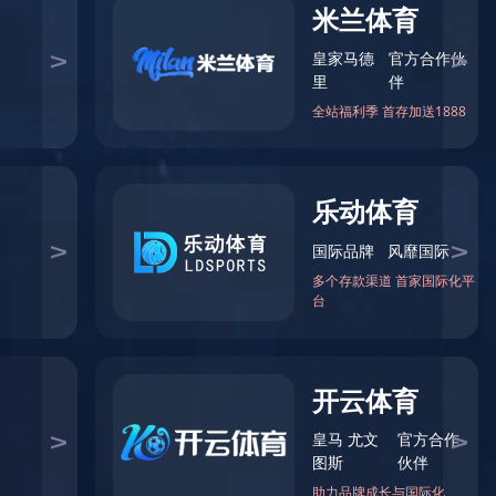
最新动态
RECENT NEWS
《初心，不变》丨米兰官方版网站-米兰
online(中国) 2023年终策划