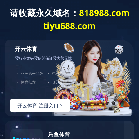
米兰官方版网站
米兰官方版网站-米兰onli
中央精神