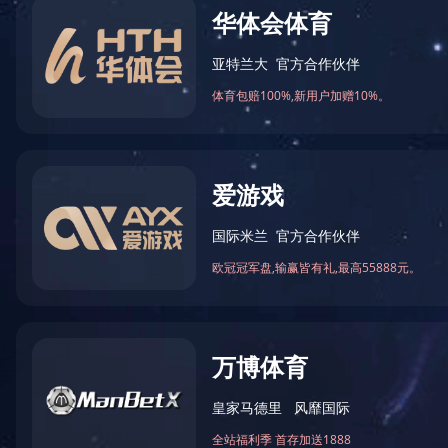
中央精神
宏泰行动
企业动态
武汉股交党委开展2025年
习暨深入贯彻中央八项规定
来源：武汉股交中心
时间：2025.04.0
3月31日，武汉股交党委开展20